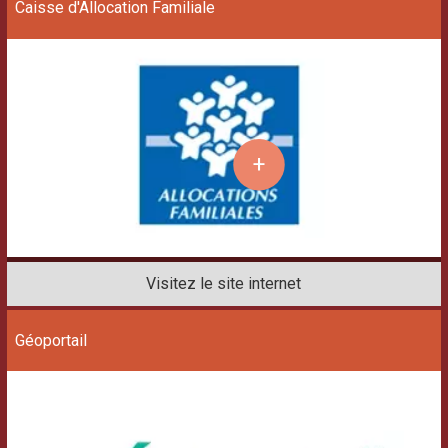
Caisse d'Allocation Familiale
Géoportail