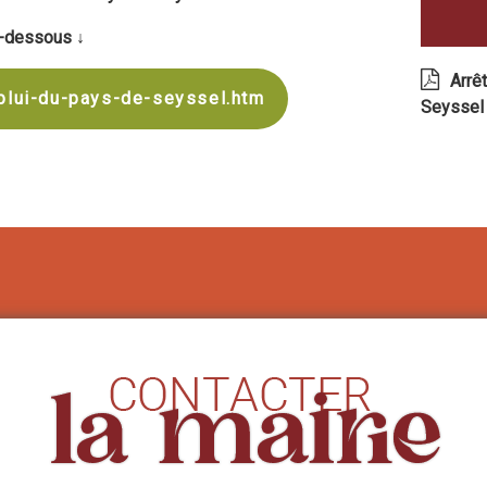
ci-dessous ↓
Arrê
plui-du-pays-de-seyssel.htm
Seyssel