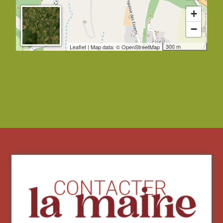
+
−
300 m
Leaflet
| Map data: ©
OpenStreetMap